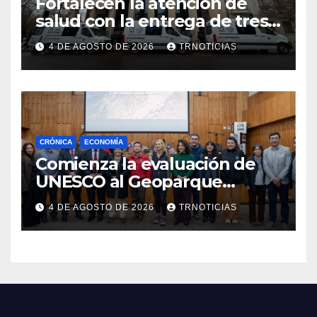
Fortalecen la atención de
salud con la entrega de tres
nuevas ambulancias para
4 DE AGOSTO DE 2026
TRNOTICIAS
Cauquenes y Sagrada Familia
CRÓNICA
ECONOMÍA
Comienza la evaluación de
UNESCO al Geoparque
Aspirante Pillanmapu en el
4 DE AGOSTO DE 2026
TRNOTICIAS
Maule