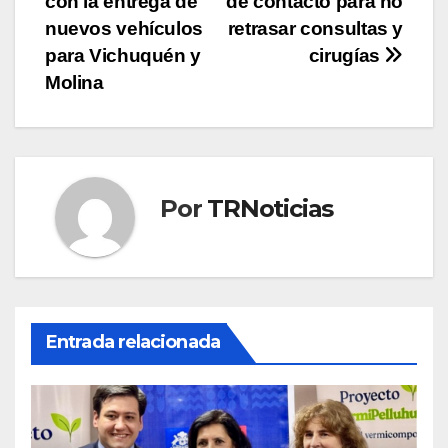
entradas
con la entrega de
de contacto para no
nuevos vehículos
retrasar consultas y
para Vichuquén y
cirugías
Molina
Por
TRNoticias
Entrada relacionada