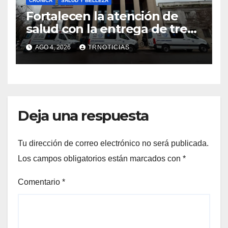
CRÓNICA
SALUD Y BELLEZA
Fortalecen la atención de
salud con la entrega de tres
nuevas ambulancias para
AGO 4, 2026
TRNOTICIAS
Cauquenes y Sagrada Familia
Deja una respuesta
Tu dirección de correo electrónico no será publicada.
Los campos obligatorios están marcados con
*
Comentario
*