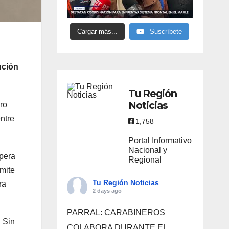
Cargar más...
Suscríbete
nción
Tu Región
Noticias
ro
ntre
1,758
Portal Informativo
Nacional y
spera
Regional
rmite
Tu Región Noticias
ra
2 days ago
PARRAL: CARABINEROS
 Sin
COLABORA DURANTE EL