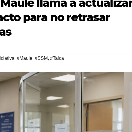
 Maule llama a actualiza
acto para no retrasar
ías
iciativa
,
#Maule
,
#SSM
,
#Talca