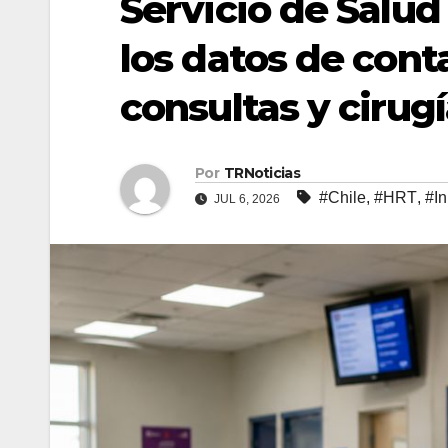
Servicio de Salud
los datos de cont
consultas y cirug
Por
TRNoticias
#Chile
,
#HRT
,
#In
JUL 6, 2026