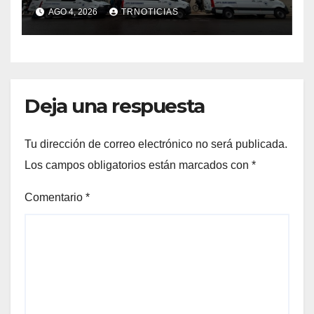
nuevas ambulancias para
AGO 4, 2026
TRNOTICIAS
Cauquenes y Sagrada Familia
Deja una respuesta
Tu dirección de correo electrónico no será publicada.
Los campos obligatorios están marcados con
*
Comentario
*