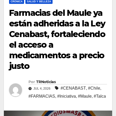
CRÓNICA
SALUD Y BELLEZA
Farmacias del Maule ya
están adheridas a la Ley
Cenabast, fortaleciendo
el acceso a
medicamentos a precio
justo
Por
TRNoticias
#CENABAST
,
#Chile
,
JUL 4, 2026
#FARMACIAS
,
#Iniciativa
,
#Maule
,
#Talca