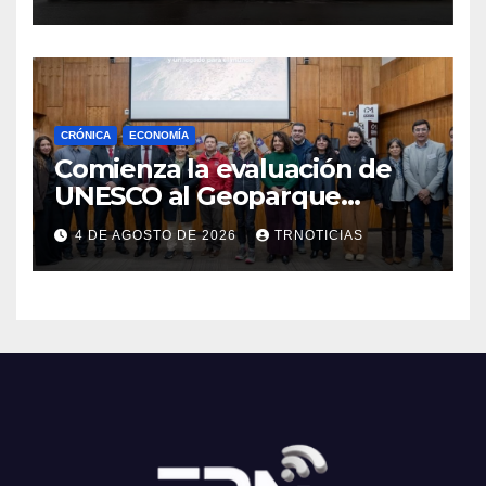
Cauquenes y Sagrada Familia
CRÓNICA
ECONOMÍA
Comienza la evaluación de
UNESCO al Geoparque
Aspirante Pillanmapu en el
4 DE AGOSTO DE 2026
TRNOTICIAS
Maule