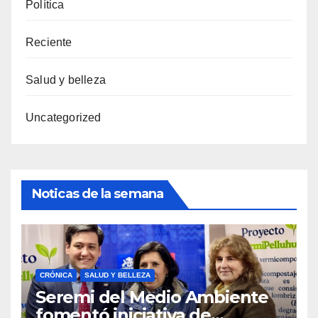
Política
Reciente
Salud y belleza
Uncategorized
Noticas de la semana
CRÓNICA
SALUD Y BELLEZA
Seremi del Medio Ambiente
fomentó iniciativa de