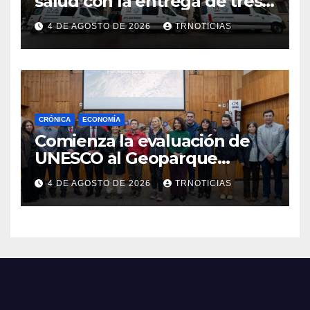
salud con la entrega de tres
nuevas ambulancias para
4 DE AGOSTO DE 2026
TRNOTICIAS
Cauquenes y Sagrada Familia
CRÓNICA
ECONOMÍA
Comienza la evaluación de
UNESCO al Geoparque
Aspirante Pillanmapu en el
4 DE AGOSTO DE 2026
TRNOTICIAS
Maule