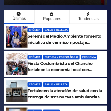
Maule
Últimas
Populares
Tendencias
CRÓNICA
SALUD Y BELLEZA
Seremi del Medio Ambiente fomentó
iniciativa de vermicompostaje
domiciliario en Pelluhue
CRÓNICA
CULTURA Y ESPECTÁCULO
ECONOMÍA
Fiesta Costumbrista del Chancho
fortalece la economía local con
positivo impacto en la hotelería y el
emprendimiento
CRÓNICA
SALUD Y BELLEZA
Fortalecen la atención de salud con la
entrega de tres nuevas ambulancias
para Cauquenes y Sagrada Familia