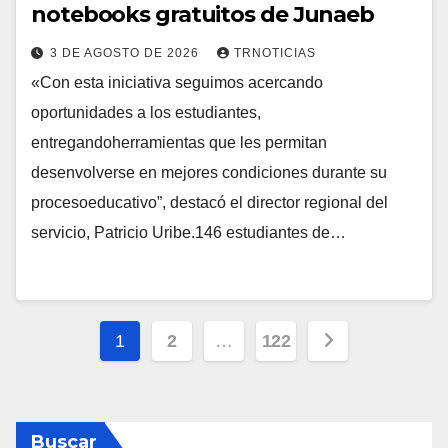
notebooks gratuitos de Junaeb
3 DE AGOSTO DE 2026
TRNOTICIAS
«Con esta iniciativa seguimos acercando
oportunidades a los estudiantes,
entregandoherramientas que les permitan
desenvolverse en mejores condiciones durante su
procesoeducativo”, destacó el director regional del
servicio, Patricio Uribe.146 estudiantes de…
Paginación
1
2
…
122
de
entradas
Buscar