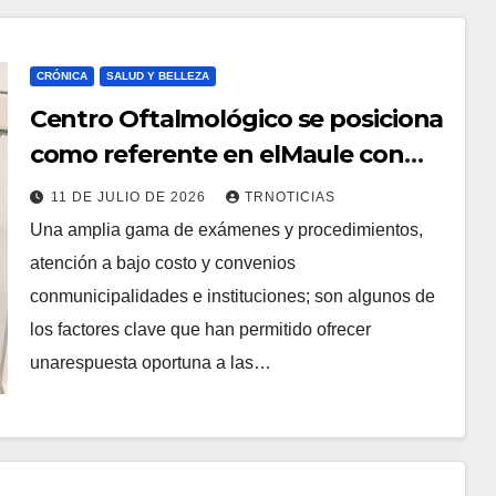
CRÓNICA
SALUD Y BELLEZA
Centro Oftalmológico se posiciona
como referente en elMaule con
más de 400 atenciones en lo que
11 DE JULIO DE 2026
TRNOTICIAS
va de 2026
Una amplia gama de exámenes y procedimientos,
atención a bajo costo y convenios
conmunicipalidades e instituciones; son algunos de
los factores clave que han permitido ofrecer
unarespuesta oportuna a las…