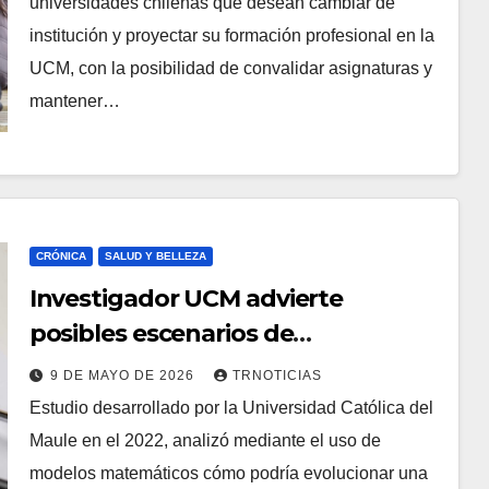
universidades chilenas que desean cambiar de
institución y proyectar su formación profesional en la
UCM, con la posibilidad de convalidar asignaturas y
mantener…
CRÓNICA
SALUD Y BELLEZA
Investigador UCM advierte
posibles escenarios de
propagación del hantavirus entre
9 DE MAYO DE 2026
TRNOTICIAS
personas
Estudio desarrollado por la Universidad Católica del
Maule en el 2022, analizó mediante el uso de
modelos matemáticos cómo podría evolucionar una