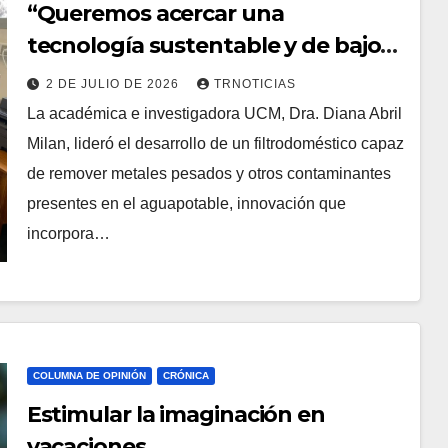
“Queremos acercar una
tecnología sustentable y de bajo
costo que mejore la calidad del
2 DE JULIO DE 2026
TRNOTICIAS
agua que consumen las familias”
La académica e investigadora UCM, Dra. Diana Abril
Milan, lideró el desarrollo de un filtrodoméstico capaz
de remover metales pesados y otros contaminantes
presentes en el aguapotable, innovación que
incorpora…
COLUMNA DE OPINIÓN
CRÓNICA
Estimular la imaginación en
vacaciones