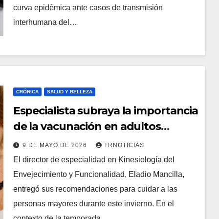
curva epidémica ante casos de transmisión
interhumana del…
CRÓNICA
SALUD Y BELLEZA
Especialista subraya la importancia
de la vacunación en adultos
mayores frente a enfermedades
9 DE MAYO DE 2026
TRNOTICIAS
respiratorias
El director de especialidad en Kinesiología del
Envejecimiento y Funcionalidad, Eladio Mancilla,
entregó sus recomendaciones para cuidar a las
personas mayores durante este invierno. En el
contexto de la temporada…