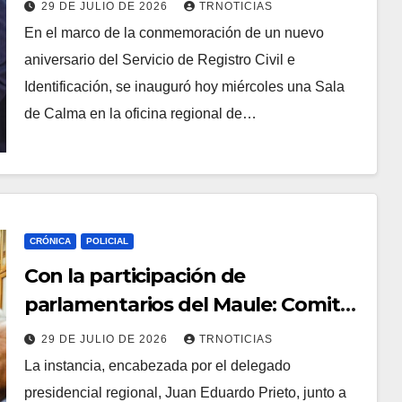
nuevo aniversario inaugurando
29 DE JULIO DE 2026
TRNOTICIAS
Sala de Calma para fortalecer una
En el marco de la conmemoración de un nuevo
atención más inclusiva
aniversario del Servicio de Registro Civil e
Identificación, se inauguró hoy miércoles una Sala
de Calma en la oficina regional de…
CRÓNICA
POLICIAL
Con la participación de
parlamentarios del Maule: Comité
Policial Regional abordó el
29 DE JULIO DE 2026
TRNOTICIAS
aumento de las detenciones
La instancia, encabezada por el delegado
presidencial regional, Juan Eduardo Prieto, junto a