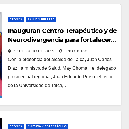
CRÓNICA
SALUD Y BELLEZA
Inauguran Centro Terapéutico y de
Neurodivergencia para fortalecer
la atención de niños, niñas y
29 DE JULIO DE 2026
TRNOTICIAS
adolescentes neurodivergentes
Con la presencia del alcalde de Talca, Juan Carlos
Díaz; la ministra de Salud, May Chomali; el delegado
presidencial regional, Juan Eduardo Prieto; el rector
de la Universidad de Talca,…
CRÓNICA
CULTURA Y ESPECTÁCULO