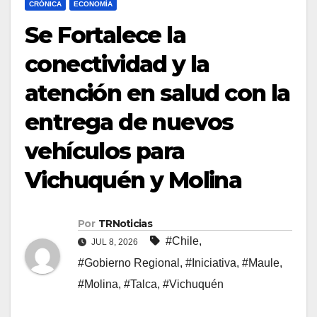
CRÓNICA
ECONOMÍA
Se Fortalece la
conectividad y la
atención en salud con la
entrega de nuevos
vehículos para
Vichuquén y Molina
Por
TRNoticias
#Chile
,
JUL 8, 2026
#Gobierno Regional
,
#Iniciativa
,
#Maule
,
#Molina
,
#Talca
,
#Vichuquén