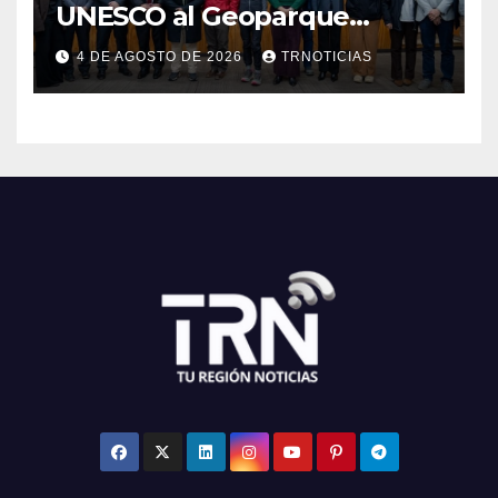
UNESCO al Geoparque
Aspirante Pillanmapu en el
4 DE AGOSTO DE 2026
TRNOTICIAS
Maule