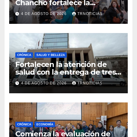
Chancho fortalece la
economía local con positivo
4 DE AGOSTO DE 2026
TRNOTICIAS
impacto en la hotelería y el
emprendimiento
CRÓNICA
SALUD Y BELLEZA
Fortalecen la atención de
salud con la entrega de tres
nuevas ambulancias para
4 DE AGOSTO DE 2026
TRNOTICIAS
Cauquenes y Sagrada Familia
CRÓNICA
ECONOMÍA
Comienza la evaluación de