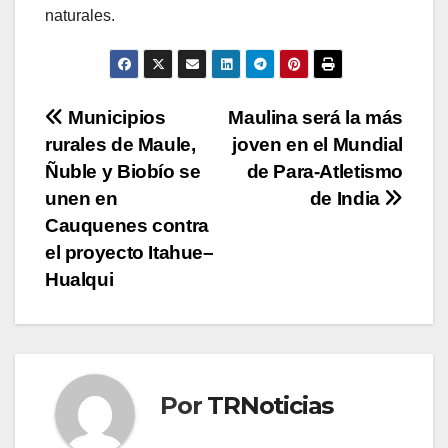
naturales.
Navegación
Municipios
Maulina será la más
rurales de Maule,
joven en el Mundial
de
Ñuble y Biobío se
de Para-Atletismo
entradas
unen en
de India
Cauquenes contra
el proyecto Itahue–
Hualqui
Por
TRNoticias