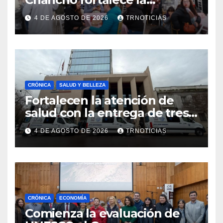
economía local con positivo
4 DE AGOSTO DE 2026
TRNOTICIAS
impacto en la hotelería y el
emprendimiento
CRÓNICA
SALUD Y BELLEZA
Fortalecen la atención de
salud con la entrega de tres
nuevas ambulancias para
4 DE AGOSTO DE 2026
TRNOTICIAS
Cauquenes y Sagrada Familia
CRÓNICA
ECONOMÍA
Comienza la evaluación de