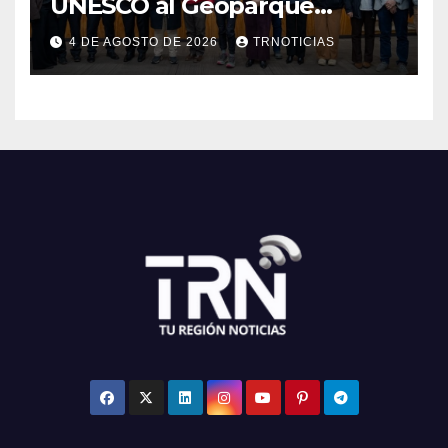
UNESCO al Geoparque
Aspirante Pillanmapu en el
4 DE AGOSTO DE 2026
TRNOTICIAS
Maule