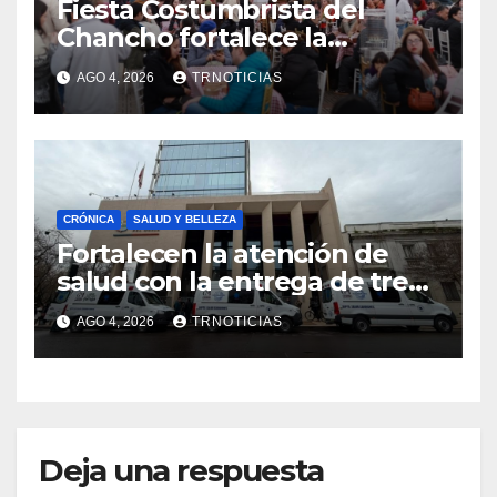
Fiesta Costumbrista del
Chancho fortalece la
economía local con positivo
AGO 4, 2026
TRNOTICIAS
impacto en la hotelería y el
emprendimiento
CRÓNICA
SALUD Y BELLEZA
Fortalecen la atención de
salud con la entrega de tres
nuevas ambulancias para
AGO 4, 2026
TRNOTICIAS
Cauquenes y Sagrada Familia
Deja una respuesta