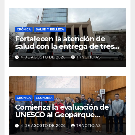
emprendimiento
CRÓNICA
SALUD Y BELLEZA
Fortalecen la atención de
salud con la entrega de tres
nuevas ambulancias para
4 DE AGOSTO DE 2026
TRNOTICIAS
Cauquenes y Sagrada Familia
CRÓNICA
ECONOMÍA
Comienza la evaluación de
UNESCO al Geoparque
Aspirante Pillanmapu en el
4 DE AGOSTO DE 2026
TRNOTICIAS
Maule