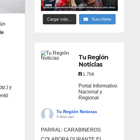
Cargar más...
Suscríbete
gún
de
Tu Región
Noticias
1,758
Portal Informativo
pp.) y
Nacional y
entó
Regional
Tu Región Noticias
4 days ago
PARRAL: CARABINEROS
COLABORA DURANTE EL