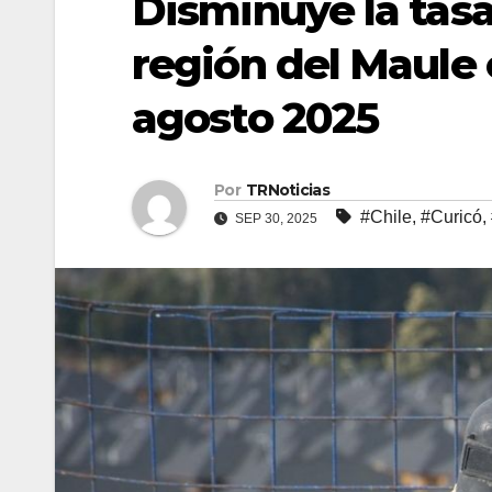
Disminuye la tas
región del Maule 
agosto 2025
Por
TRNoticias
#Chile
,
#Curicó
,
SEP 30, 2025