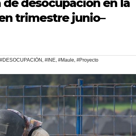
a de desocupación en la
en trimestre junio–
#DESOCUPACIÓN
,
#INE
,
#Maule
,
#Proyecto