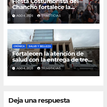
Fiesta Costumbrista del
Chancho fortalece la
economía local con positivo
AGO 4, 2026
TRNOTICIAS
impacto en la hotelería y el
emprendimiento
CRÓNICA
SALUD Y BELLEZA
Fortalecen la atención de
salud con la entrega de tres
nuevas ambulancias para
AGO 4, 2026
TRNOTICIAS
Cauquenes y Sagrada Familia
Deja una respuesta