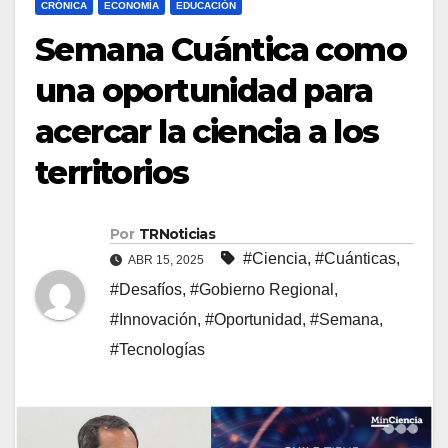
CRÓNICA
ECONOMÍA
EDUCACIÓN
Semana Cuántica como
una oportunidad para
acercar la ciencia a los
territorios
Por
TRNoticias
#Ciencia
,
#Cuánticas
,
ABR 15, 2025
#Desafíos
,
#Gobierno Regional
,
#Innovación
,
#Oportunidad
,
#Semana
,
#Tecnologías