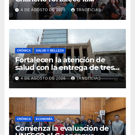
economía local con positivo
4 DE AGOSTO DE 2026
TRNOTICIAS
impacto en la hotelería y el
emprendimiento
CRÓNICA
SALUD Y BELLEZA
Fortalecen la atención de
salud con la entrega de tres
nuevas ambulancias para
4 DE AGOSTO DE 2026
TRNOTICIAS
Cauquenes y Sagrada Familia
CRÓNICA
ECONOMÍA
Comienza la evaluación de