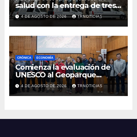
salud con la entrega de tres
nuevas ambulancias para
4 DE AGOSTO DE 2026
TRNOTICIAS
Cauquenes y Sagrada Familia
CRÓNICA
ECONOMÍA
Comienza la evaluación de
UNESCO al Geoparque
Aspirante Pillanmapu en el
4 DE AGOSTO DE 2026
TRNOTICIAS
Maule