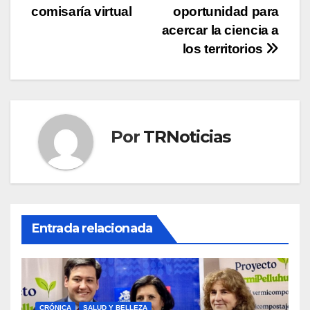
de
comisaría virtual
oportunidad para
entradas
acercar la ciencia a
los territorios
Por
TRNoticias
Entrada relacionada
CRÓNICA
SALUD Y BELLEZA