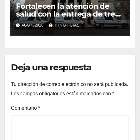
Fortalecen la atención de
salud con la entrega de tres
nuevas ambulancias para
AGO 4, 2026
TRNOTICIAS
Cauquenes y Sagrada Familia
Deja una respuesta
Tu dirección de correo electrónico no será publicada.
Los campos obligatorios están marcados con
*
Comentario
*