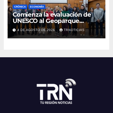
CRÓNICA
ECONOMÍA
Comienza la evaluación de
UNESCO al Geoparque
Aspirante Pillanmapu en el
4 DE AGOSTO DE 2026
TRNOTICIAS
Maule