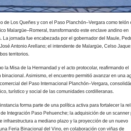
ano de Los Queñes y con el Paso Planchón–Vergara como telón 
ístico Malargüe–Romeral, transformando este enclave andino en
na. La jornada fue encabezada por el gobernador del Maule, Ped
José Antonio Arellano; el intendente de Malargüe, Celso Jaque
s territorios.
o la Misa de la Hermandad y el acto protocolar, reafirmando el
n binacional. Asimismo, el encuentro permitió avanzar en una 
 y comercial del Paso Internacional Planchón–Vergara, consolid
co, turístico y social de las comunidades cordilleranas.
stancia forma parte de una política activa para fortalecer la re
é de Integración Paso Pehuenche; la adquisición de un scanner
de infraestructura a mediano plazo y la proyección de un nuevo
una Feria Binacional del Vino, en colaboración con viñas de