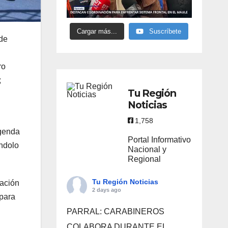
Cargar más...
Suscríbete
de
ro
;
Tu Región
Noticias
1,758
agenda
Portal Informativo
ándolo
Nacional y
Regional
Tu Región Noticias
lación
2 days ago
 para
PARRAL: CARABINEROS
COLABORA DURANTE EL