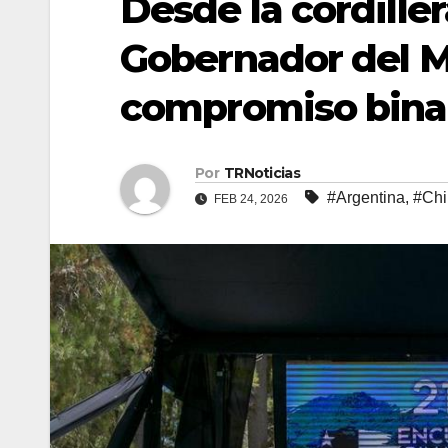
Desde la cordille
Gobernador del M
compromiso binac
Por
TRNoticias
#Argentina
,
#Chi
FEB 24, 2026