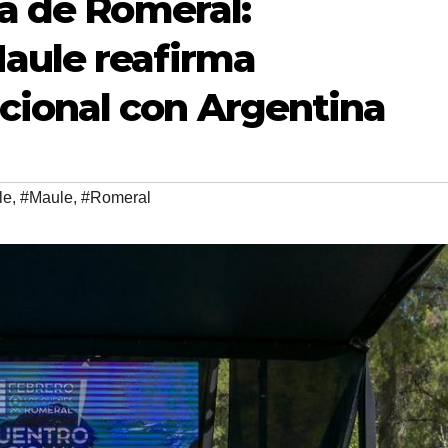
ra de Romeral:
aule reafirma
ional con Argentina
le
,
#Maule
,
#Romeral