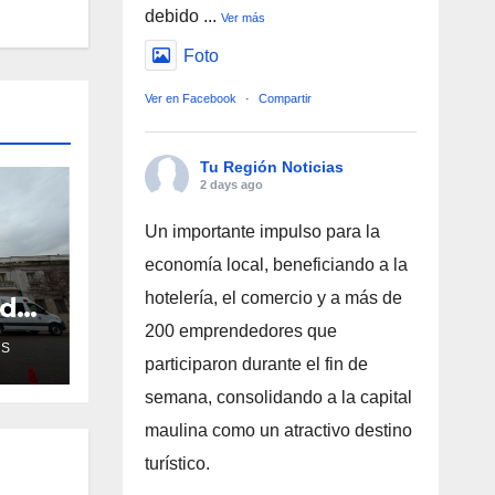
debido
...
Ver más
Foto
Ver en Facebook
·
Compartir
Tu Región Noticias
2 days ago
Un importante impulso para la
economía local, beneficiando a la
hotelería, el comercio y a más de
ud
de
200 emprendedores que
AS
participaron durante el fin de
ra
semana, consolidando a la capital
maulina como un atractivo destino
turístico.