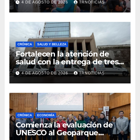
4 DE AGOSTO DE 2026
TRNOTICIAS
impacto en la hotelería y el
emprendimiento
CRÓNICA
SALUD Y BELLEZA
Fortalecen la atención de
salud con la entrega de tres
nuevas ambulancias para
4 DE AGOSTO DE 2026
TRNOTICIAS
Cauquenes y Sagrada Familia
CRÓNICA
ECONOMÍA
Comienza la evaluación de
UNESCO al Geoparque