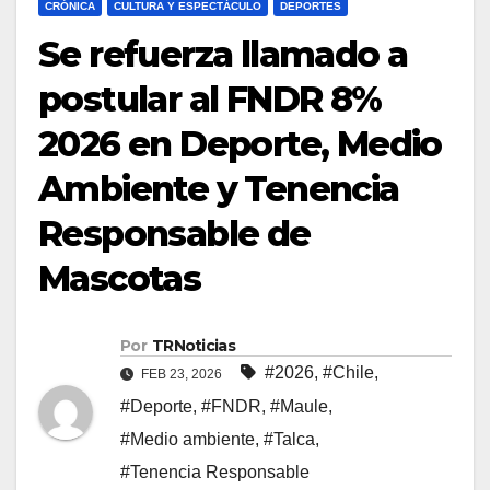
CRÓNICA
CULTURA Y ESPECTÁCULO
DEPORTES
Se refuerza llamado a
postular al FNDR 8%
2026 en Deporte, Medio
Ambiente y Tenencia
Responsable de
Mascotas
Por
TRNoticias
#2026
,
#Chile
,
FEB 23, 2026
#Deporte
,
#FNDR
,
#Maule
,
#Medio ambiente
,
#Talca
,
#Tenencia Responsable