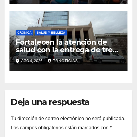
emprendimiento
CRÓNICA
SALUD Y BELLEZA
Fortalecen la atención de
salud con la entrega de tres
nuevas ambulancias para
AGO 4, 2026
TRNOTICIAS
Cauquenes y Sagrada Familia
Deja una respuesta
Tu dirección de correo electrónico no será publicada.
Los campos obligatorios están marcados con
*