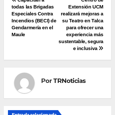
Navegación
todas las Brigadas
Extensión UCM
de
Especiales Contra
realizará mejoras a
entradas
Incendios (BECI) de
su Teatro en Talca
Gendarmería en el
para ofrecer una
Maule
experiencia más
sustentable, segura
e inclusiva
Por
TRNoticias
Entrada relacionada