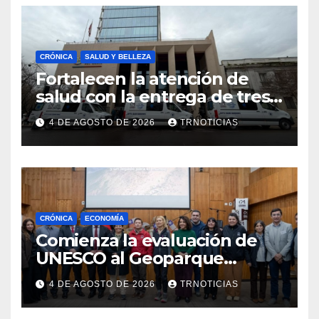
CRÓNICA
SALUD Y BELLEZA
Fortalecen la atención de
salud con la entrega de tres
nuevas ambulancias para
4 DE AGOSTO DE 2026
TRNOTICIAS
Cauquenes y Sagrada Familia
CRÓNICA
ECONOMÍA
Comienza la evaluación de
UNESCO al Geoparque
Aspirante Pillanmapu en el
4 DE AGOSTO DE 2026
TRNOTICIAS
Maule