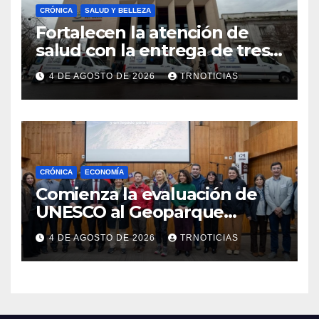
CRÓNICA
SALUD Y BELLEZA
Fortalecen la atención de
salud con la entrega de tres
nuevas ambulancias para
4 DE AGOSTO DE 2026
TRNOTICIAS
Cauquenes y Sagrada Familia
CRÓNICA
ECONOMÍA
Comienza la evaluación de
UNESCO al Geoparque
Aspirante Pillanmapu en el
4 DE AGOSTO DE 2026
TRNOTICIAS
Maule