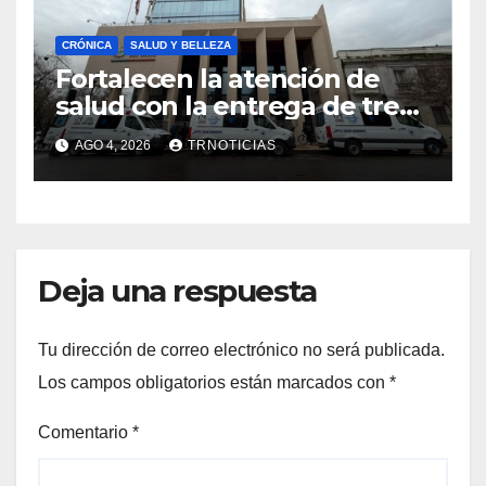
CRÓNICA
SALUD Y BELLEZA
Fortalecen la atención de
salud con la entrega de tres
nuevas ambulancias para
AGO 4, 2026
TRNOTICIAS
Cauquenes y Sagrada Familia
Deja una respuesta
Tu dirección de correo electrónico no será publicada.
Los campos obligatorios están marcados con
*
Comentario
*