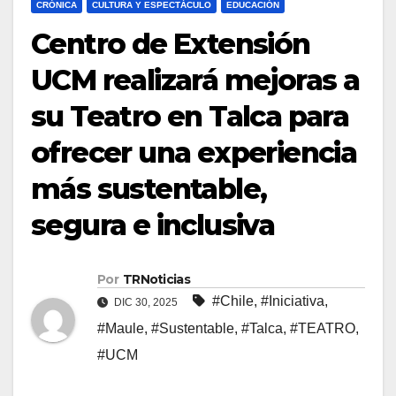
CRÓNICA
CULTURA Y ESPECTÁCULO
EDUCACIÓN
Centro de Extensión
UCM realizará mejoras a
su Teatro en Talca para
ofrecer una experiencia
más sustentable,
segura e inclusiva
Por
TRNoticias
#Chile
,
#Iniciativa
,
DIC 30, 2025
#Maule
,
#Sustentable
,
#Talca
,
#TEATRO
,
#UCM