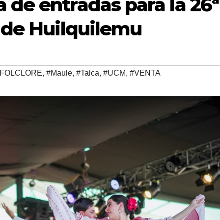
 de entradas para la 26ª
e de Huilquilemu
#FOLCLORE
,
#Maule
,
#Talca
,
#UCM
,
#VENTA