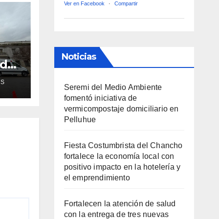
Ver en Facebook
·
Compartir
Noticias
ud
de
AS
Seremi del Medio Ambiente
fomentó iniciativa de
ra
vermicompostaje domiciliario en
Pelluhue
Fiesta Costumbrista del Chancho
fortalece la economía local con
positivo impacto en la hotelería y
el emprendimiento
Fortalecen la atención de salud
con la entrega de tres nuevas