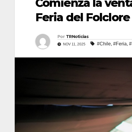
Comienza la venta
Feria del Folclor
Por
TRNoticias
#Chile
,
#Feria
,
NOV 11, 2025