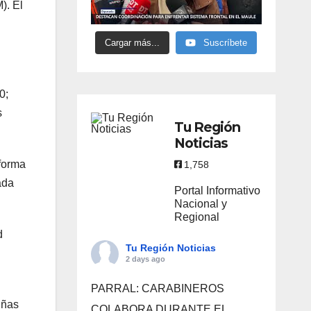
). El
Cargar más...
Suscríbete
0;
s
Tu Región
Noticias
aforma
1,758
ada
Portal Informativo
Nacional y
Regional
d
Tu Región Noticias
2 days ago
PARRAL: CARABINEROS
iñas
COLABORA DURANTE EL