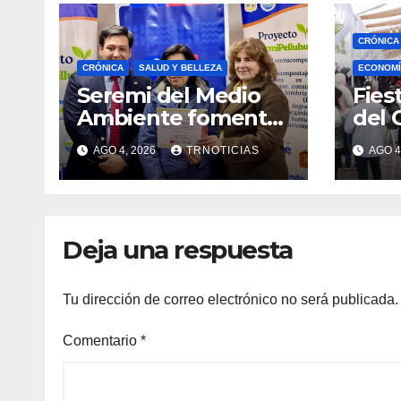
CRÓNICA
CRÓNICA
SALUD Y BELLEZA
ECONOMÍ
Seremi del Medio
Fies
Ambiente fomentó
del 
iniciativa de
fort
AGO 4, 2026
TRNOTICIAS
AGO 4
vermicompostaje
econ
domiciliario en
posi
Pelluhue
la ho
emp
Deja una respuesta
Tu dirección de correo electrónico no será publicada.
Comentario
*