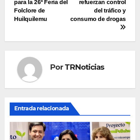
de
para la 26ª Feria del
refuerzan control
entradas
Folclore de
del tráfico y
Huilquilemu
consumo de drogas
Por
TRNoticias
Entrada relacionada