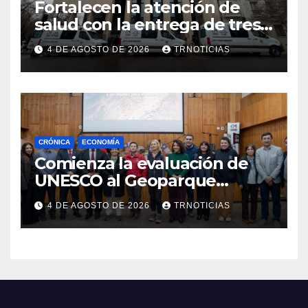
Fortalecen la atención de
salud con la entrega de tres
nuevas ambulancias para
4 DE AGOSTO DE 2026
TRNOTICIAS
Cauquenes y Sagrada Familia
CRÓNICA
ECONOMÍA
Comienza la evaluación de
UNESCO al Geoparque
Aspirante Pillanmapu en el
4 DE AGOSTO DE 2026
TRNOTICIAS
Maule