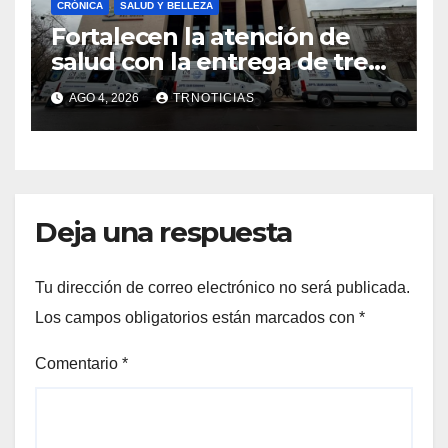
CRÓNICA
SALUD Y BELLEZA
Fortalecen la atención de
salud con la entrega de tres
nuevas ambulancias para
AGO 4, 2026
TRNOTICIAS
Cauquenes y Sagrada Familia
Deja una respuesta
Tu dirección de correo electrónico no será publicada.
Los campos obligatorios están marcados con
*
Comentario
*