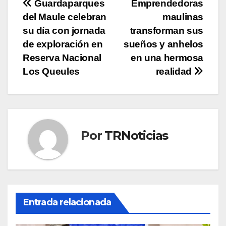
Navegación
Guardaparques
Emprendedoras
del Maule celebran
maulinas
de
su día con jornada
transforman sus
entradas
de exploración en
sueños y anhelos
Reserva Nacional
en una hermosa
Los Queules
realidad
Por
TRNoticias
Entrada relacionada