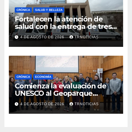
CRÓNICA
SALUD Y BELLEZA
Fortalecen la atención de
salud con la entrega de tres
nuevas ambulancias para
4 DE AGOSTO DE 2026
TRNOTICIAS
Cauquenes y Sagrada Familia
CRÓNICA
ECONOMÍA
Comienza la evaluación de
UNESCO al Geoparque
Aspirante Pillanmapu en el
4 DE AGOSTO DE 2026
TRNOTICIAS
Maule