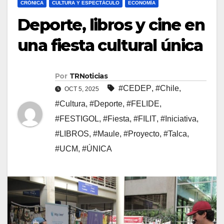
CRÓNICA
CULTURA Y ESPECTÁCULO
ECONOMÍA
Deporte, libros y cine en
una fiesta cultural única
Por
TRNoticias
#CEDEP
,
#Chile
,
OCT 5, 2025
#Cultura
,
#Deporte
,
#FELIDE
,
#FESTIGOL
,
#Fiesta
,
#FILIT
,
#Iniciativa
,
#LIBROS
,
#Maule
,
#Proyecto
,
#Talca
,
#UCM
,
#ÚNICA