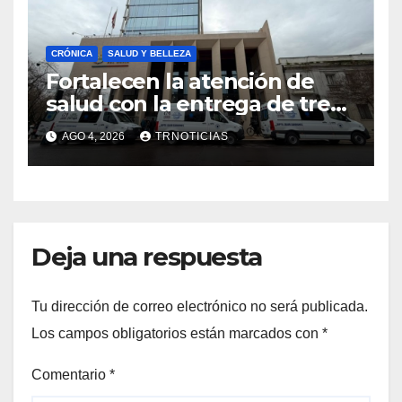
CRÓNICA
SALUD Y BELLEZA
Fortalecen la atención de
salud con la entrega de tres
nuevas ambulancias para
AGO 4, 2026
TRNOTICIAS
Cauquenes y Sagrada Familia
Deja una respuesta
Tu dirección de correo electrónico no será publicada.
Los campos obligatorios están marcados con
*
Comentario
*