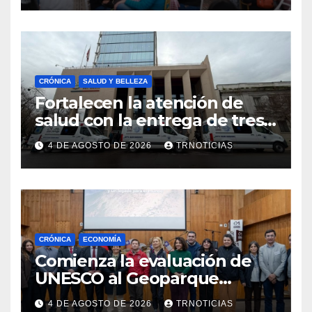
emprendimiento
CRÓNICA
SALUD Y BELLEZA
Fortalecen la atención de
salud con la entrega de tres
nuevas ambulancias para
4 DE AGOSTO DE 2026
TRNOTICIAS
Cauquenes y Sagrada Familia
CRÓNICA
ECONOMÍA
Comienza la evaluación de
UNESCO al Geoparque
Aspirante Pillanmapu en el
4 DE AGOSTO DE 2026
TRNOTICIAS