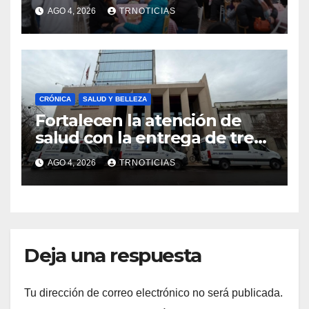
economía local con positivo
AGO 4, 2026
TRNOTICIAS
impacto en la hotelería y el
emprendimiento
CRÓNICA
SALUD Y BELLEZA
Fortalecen la atención de
salud con la entrega de tres
nuevas ambulancias para
AGO 4, 2026
TRNOTICIAS
Cauquenes y Sagrada Familia
Deja una respuesta
Tu dirección de correo electrónico no será publicada.