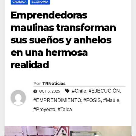
CRÓNICA
ECONOMÍA
Emprendedoras
maulinas transforman
sus sueños y anhelos
en una hermosa
realidad
Por
TRNoticias
#Chile
,
#EJECUCIÓN
,
OCT 5, 2025
#EMPRENDIMIENTO
,
#FOSIS
,
#Maule
,
#Proyecto
,
#Talca