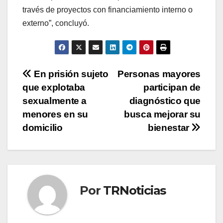
través de proyectos con financiamiento interno o
externo”, concluyó.
Navegación
En prisión sujeto
Personas mayores
que explotaba
participan de
de
sexualmente a
diagnóstico que
entradas
menores en su
busca mejorar su
domicilio
bienestar
Por
TRNoticias