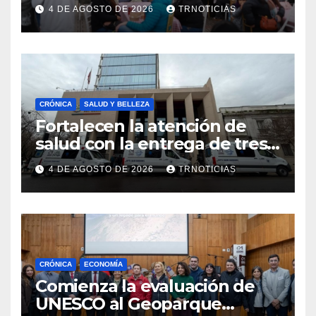
economía local con positivo
4 DE AGOSTO DE 2026
TRNOTICIAS
impacto en la hotelería y el
emprendimiento
CRÓNICA
SALUD Y BELLEZA
Fortalecen la atención de
salud con la entrega de tres
nuevas ambulancias para
4 DE AGOSTO DE 2026
TRNOTICIAS
Cauquenes y Sagrada Familia
CRÓNICA
ECONOMÍA
Comienza la evaluación de
UNESCO al Geoparque