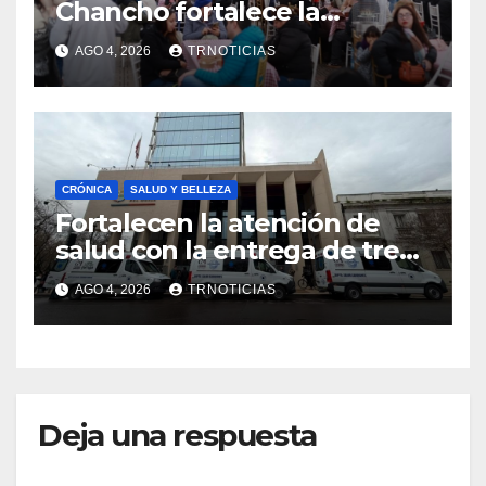
Chancho fortalece la
economía local con positivo
AGO 4, 2026
TRNOTICIAS
impacto en la hotelería y el
emprendimiento
CRÓNICA
SALUD Y BELLEZA
Fortalecen la atención de
salud con la entrega de tres
nuevas ambulancias para
AGO 4, 2026
TRNOTICIAS
Cauquenes y Sagrada Familia
Deja una respuesta