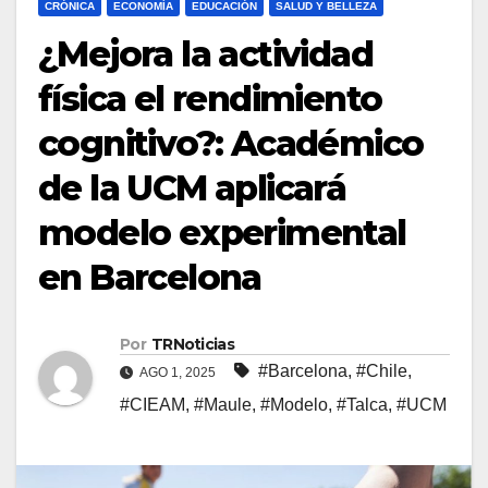
CRÓNICA
ECONOMÍA
EDUCACIÓN
SALUD Y BELLEZA
¿Mejora la actividad
física el rendimiento
cognitivo?: Académico
de la UCM aplicará
modelo experimental
en Barcelona
Por
TRNoticias
#Barcelona
,
#Chile
,
AGO 1, 2025
#CIEAM
,
#Maule
,
#Modelo
,
#Talca
,
#UCM