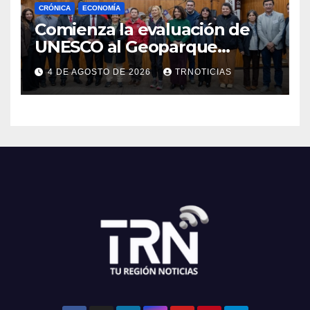
CRÓNICA
ECONOMÍA
Comienza la evaluación de
UNESCO al Geoparque
Aspirante Pillanmapu en el
4 DE AGOSTO DE 2026
TRNOTICIAS
Maule