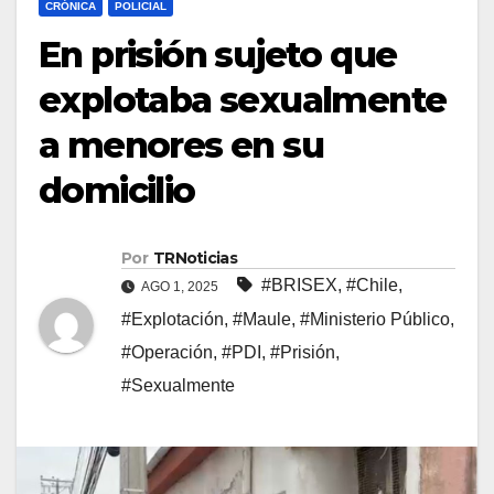
CRÓNICA
POLICIAL
En prisión sujeto que
explotaba sexualmente
a menores en su
domicilio
Por
TRNoticias
#BRISEX
,
#Chile
,
AGO 1, 2025
#Explotación
,
#Maule
,
#Ministerio Público
,
#Operación
,
#PDI
,
#Prisión
,
#Sexualmente