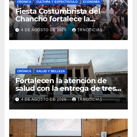
CRÓNICA
CULTURA Y ESPECTÁCULO
ECONOMÍA
Fiesta Costumbrista del
Chancho fortalece la
economía local con positivo
4 DE AGOSTO DE 2026
TRNOTICIAS
impacto en la hotelería y el
emprendimiento
CRÓNICA
SALUD Y BELLEZA
Fortalecen la atención de
salud con la entrega de tres
nuevas ambulancias para
4 DE AGOSTO DE 2026
TRNOTICIAS
Cauquenes y Sagrada Familia