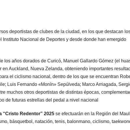
sos deportistas de clubes de la ciudad, en los que destacan lo
l Instituto Nacional de Deportes y desde donde han emergido
a de los años dorados de Curicó, Manuel Gallardo Gómez (el hua
er en Auckland, Nueva Zelanda, obteniendo importantes resulta
ara el ciclismo nacional, dentro de los que se encuentran Rob
hile; Luis Fernando «Monín» Sepúlveda; Marco Arriagada, Sergi
tre muchos otros deportistas de distintas épocas, complement
po de futuras estrellas del pedal a nivel nacional
a “Cristo Redentor” 2025
se efectuarán en la Región del Maul
ismo, básquetbol, natación, tenis, balonmano, ciclismo, taekwon