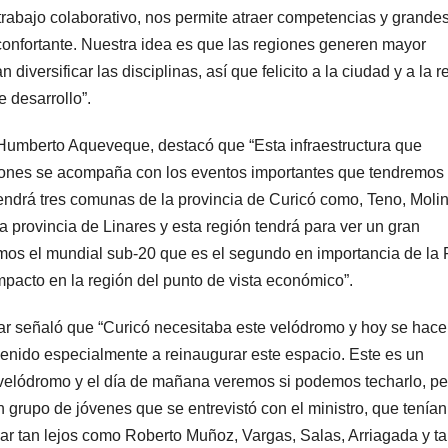
trabajo colaborativo, nos permite atraer competencias y grande
reconfortante. Nuestra idea es que las regiones generen mayor
iversificar las disciplinas, así que felicito a la ciudad y a la r
 desarrollo”.
 Humberto Aqueveque, destacó que “Esta infraestructura que
illones se acompaña con los eventos importantes que tendremo
endrá tres comunas de la provincia de Curicó como, Teno, Moli
a provincia de Linares y esta región tendrá para ver un gran
emos el mundial sub-20 que es el segundo en importancia de la 
pacto en la región del punto de vista económico”.
ar señaló que “Curicó necesitaba este velódromo y hoy se hac
 venido especialmente a reinaugurar este espacio. Este es un
velódromo y el día de mañana veremos si podemos techarlo, pe
 grupo de jóvenes que se entrevistó con el ministro, que tenían
r tan lejos como Roberto Muñoz, Vargas, Salas, Arriagada y ta