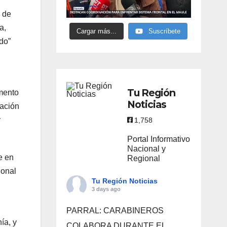
e de
a,
Cargar más...
Suscríbete
do”
Tu Región
imento
Noticias
uación
y
1,758
Portal Informativo
Nacional y
e en
Regional
ional
Tu Región Noticias
3 days ago
PARRAL: CARABINEROS
ía, y
COLABORA DURANTE EL