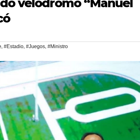
ado velódromo “Manuel
có
e
,
#Estadio
,
#Juegos
,
#Ministro