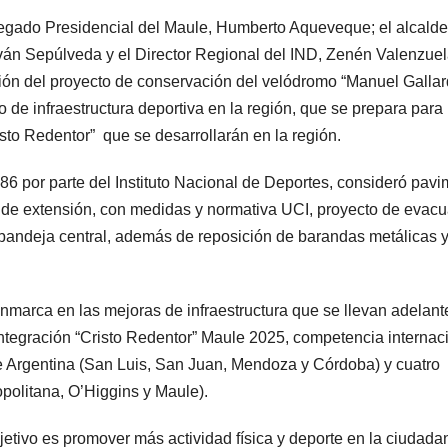
delegado Presidencial del Maule, Humberto Aqueveque; el alcald
ván Sepúlveda y el Director Regional del IND, Zenén Valenzuel
ción del proyecto de conservación del velódromo “Manuel Gallar
 de infraestructura deportiva en la región, que se prepara para
isto Redentor” que se desarrollarán en la región.
86 por parte del Instituto Nacional de Deportes, consideró pav
s de extensión, con medidas y normativa UCI, proyecto de evac
n bandeja central, además de reposición de barandas metálicas 
enmarca en las mejoras de infraestructura que se llevan adelant
 Integración “Cristo Redentor” Maule 2025, competencia internac
de Argentina (San Luis, San Juan, Mendoza y Córdoba) y cuatro
opolitana, O’Higgins y Maule).
jetivo es promover más actividad física y deporte en la ciudadan