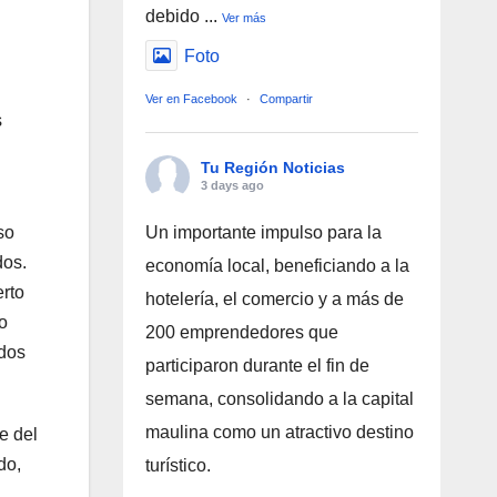
debido
...
Ver más
Foto
Ver en Facebook
·
Compartir
s
Tu Región Noticias
3 days ago
so
Un importante impulso para la
dos.
economía local, beneficiando a la
erto
hotelería, el comercio y a más de
o
200 emprendedores que
ados
participaron durante el fin de
semana, consolidando a la capital
maulina como un atractivo destino
e del
do,
turístico.