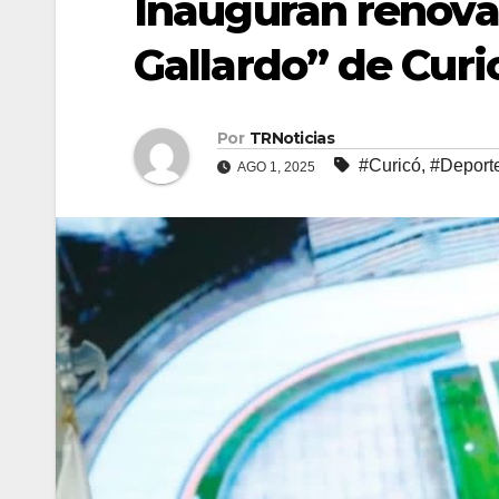
Inauguran renov
Gallardo” de Curi
Por
TRNoticias
#Curicó
,
#Deport
AGO 1, 2025