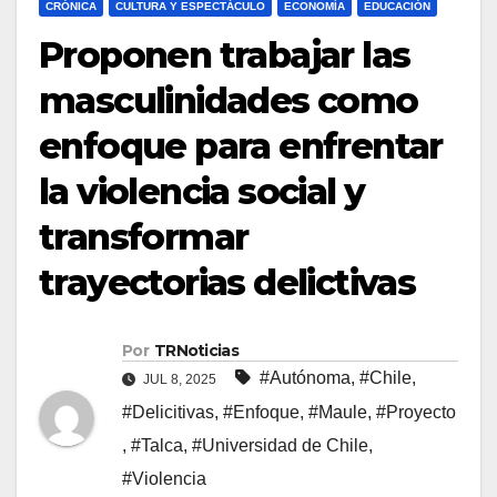
CRÓNICA
CULTURA Y ESPECTÁCULO
ECONOMÍA
EDUCACIÓN
Proponen trabajar las
masculinidades como
enfoque para enfrentar
la violencia social y
transformar
trayectorias delictivas
Por
TRNoticias
#Autónoma
,
#Chile
,
JUL 8, 2025
#Delicitivas
,
#Enfoque
,
#Maule
,
#Proyecto
,
#Talca
,
#Universidad de Chile
,
#Violencia