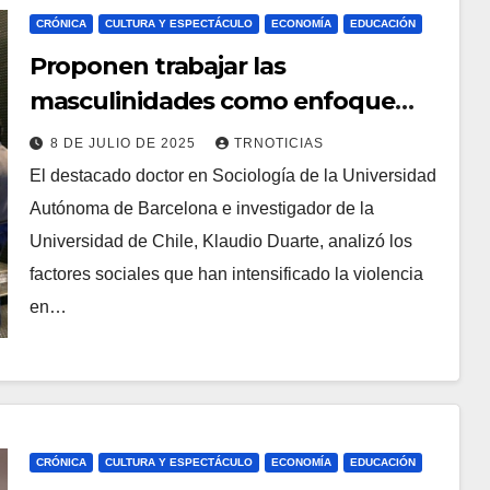
CRÓNICA
CULTURA Y ESPECTÁCULO
ECONOMÍA
EDUCACIÓN
Proponen trabajar las
masculinidades como enfoque
para enfrentar la violencia social y
8 DE JULIO DE 2025
TRNOTICIAS
transformar trayectorias delictivas
El destacado doctor en Sociología de la Universidad
Autónoma de Barcelona e investigador de la
Universidad de Chile, Klaudio Duarte, analizó los
factores sociales que han intensificado la violencia
en…
CRÓNICA
CULTURA Y ESPECTÁCULO
ECONOMÍA
EDUCACIÓN