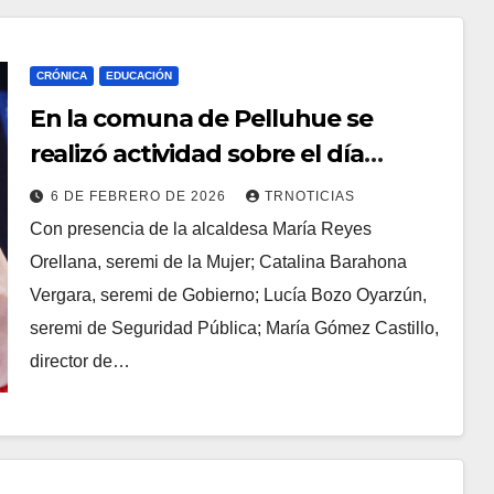
CRÓNICA
EDUCACIÓN
En la comuna de Pelluhue se
realizó actividad sobre el día
nacional contra la violencia en el
6 DE FEBRERO DE 2026
TRNOTICIAS
pololeo
Con presencia de la alcaldesa María Reyes
Orellana, seremi de la Mujer; Catalina Barahona
Vergara, seremi de Gobierno; Lucía Bozo Oyarzún,
seremi de Seguridad Pública; María Gómez Castillo,
director de…