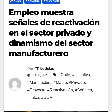
CRÓNICA
ECONOMÍA
EDUCACIÓN
Empleo muestra
señales de reactivación
en el sector privado y
dinamismo del sector
manufacturero
Por
TRNoticias
#Chile
,
#Iniciativa
,
JUL 8, 2025
#Manufactura
,
#Maule
,
#Privado
,
#Proyecto
,
#Reactivación
,
#Señales
,
#Talca
,
#UCM