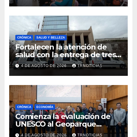
impacto en la hotelería y el
emprendimiento
CRÓNICA
SALUD Y BELLEZA
Fortalecen la atención de
salud con la entrega de tres
nuevas ambulancias para
4 DE AGOSTO DE 2026
TRNOTICIAS
Cauquenes y Sagrada Familia
CRÓNICA
ECONOMÍA
Comienza la evaluación de
UNESCO al Geoparque
Aspirante Pillanmapu en el
4 DE AGOSTO DE 2026
TRNOTICIAS