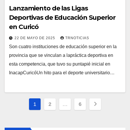
Lanzamiento de las Ligas
Deportivas de Educación Superior
en Curicó
22 DE MAYO DE 2025
TRNOTICIAS
Son cuatro instituciones de educación superior en la
provincia que se vinculan a lapráctica deportiva en
esta competencia, que tuvo su puntapié inicial en
InacapCuricóUn hito para el deporte universitario…
Paginación
1
2
…
6
de
entradas