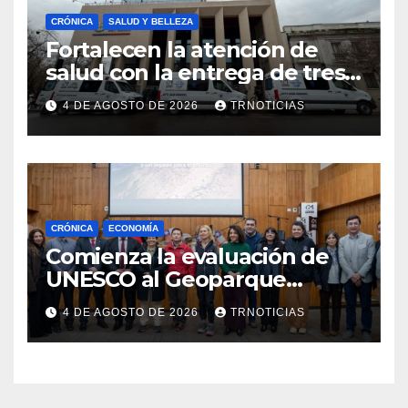
CRÓNICA
SALUD Y BELLEZA
Fortalecen la atención de
salud con la entrega de tres
nuevas ambulancias para
4 DE AGOSTO DE 2026
TRNOTICIAS
Cauquenes y Sagrada Familia
CRÓNICA
ECONOMÍA
Comienza la evaluación de
UNESCO al Geoparque
Aspirante Pillanmapu en el
4 DE AGOSTO DE 2026
TRNOTICIAS
Maule