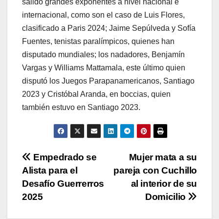
salido grandes exponentes a nivel nacional e
internacional, como son el caso de Luis Flores,
clasificado a Paris 2024; Jaime Sepúlveda y Sofía
Fuentes, tenistas paralímpicos, quienes han
disputado mundiales; los nadadores, Benjamín
Vargas y Williams Mattamala, este último quien
disputó los Juegos Parapanamericanos, Santiago
2023 y Cristóbal Aranda, en boccias, quien
también estuvo en Santiago 2023.
Navegación
Empedrado se
Mujer mata a su
Alista para el
pareja con Cuchillo
de
Desafío Guerrerros
al interior de su
entradas
2025
Domicilio