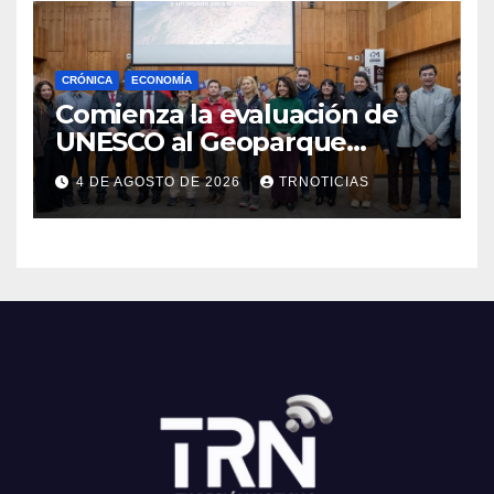
CRÓNICA
ECONOMÍA
Comienza la evaluación de
UNESCO al Geoparque
Aspirante Pillanmapu en el
4 DE AGOSTO DE 2026
TRNOTICIAS
Maule