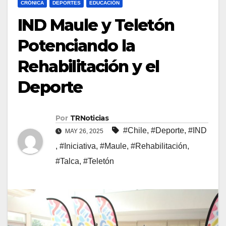
CRÓNICA
DEPORTES
EDUCACIÓN
IND Maule y Teletón
Potenciando la
Rehabilitación y el
Deporte
Por
TRNoticias
#Chile
,
#Deporte
,
#IND
MAY 26, 2025
,
#Iniciativa
,
#Maule
,
#Rehabilitación
,
#Talca
,
#Teletón