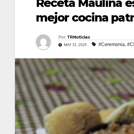
Receta Maulina e
mejor cocina patr
Por
TRNoticias
#Ceremonia
,
#C
MAY 31, 2025