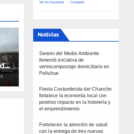
Ver en Facebook
·
Compartir
Noticias
Seremi del Medio Ambiente
fomentó iniciativa de
ud
vermicompostaje domiciliario en
de
Pelluhue
AS
ra
Fiesta Costumbrista del Chancho
fortalece la economía local con
positivo impacto en la hotelería y
el emprendimiento
Fortalecen la atención de salud
con la entrega de tres nuevas