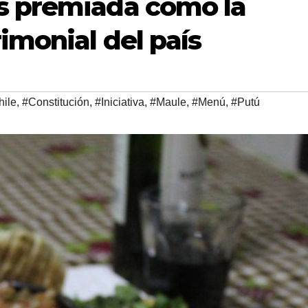
s premiada como la
imonial del país
hile
,
#Constitución
,
#Iniciativa
,
#Maule
,
#Menú
,
#Putú