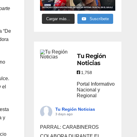
parte
Cargar más...
Suscríbete
a “De
dora
Tu Región
ino
Noticias
1,758
ulce.
Portal Informativo
y el
Nacional y
Regional
 esta
Tu Región Noticias
3 days ago
a y
PARRAL: CARABINEROS
cio
COLABORA DURANTE EL