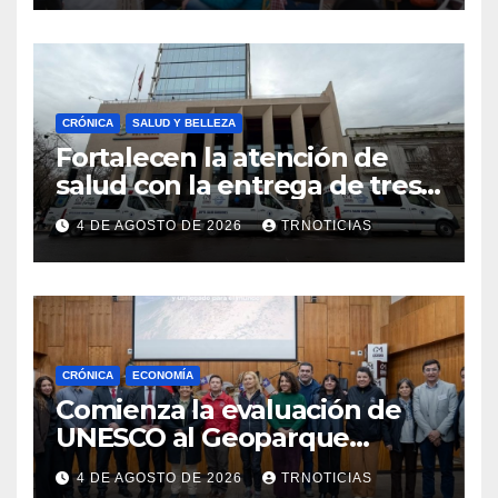
emprendimiento
CRÓNICA
SALUD Y BELLEZA
Fortalecen la atención de
salud con la entrega de tres
nuevas ambulancias para
4 DE AGOSTO DE 2026
TRNOTICIAS
Cauquenes y Sagrada Familia
CRÓNICA
ECONOMÍA
Comienza la evaluación de
UNESCO al Geoparque
Aspirante Pillanmapu en el
4 DE AGOSTO DE 2026
TRNOTICIAS
Maule