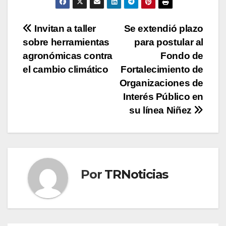
Navegación
Invitan a taller
Se extendió plazo
sobre herramientas
para postular al
de
agronómicas contra
Fondo de
entradas
el cambio climático
Fortalecimiento de
Organizaciones de
Interés Público en
su línea Niñez
Por
TRNoticias