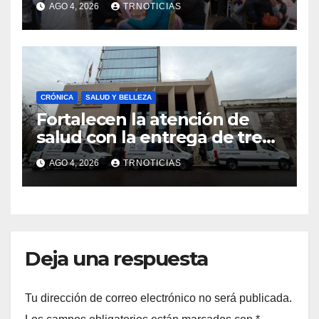
AGO 4, 2026
TRNOTICIAS
impacto en la hotelería y el
emprendimiento
CRÓNICA
SALUD Y BELLEZA
Fortalecen la atención de
salud con la entrega de tres
nuevas ambulancias para
AGO 4, 2026
TRNOTICIAS
Cauquenes y Sagrada Familia
Deja una respuesta
Tu dirección de correo electrónico no será publicada.