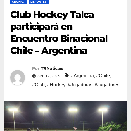
CRÓNICA
DEPORTES
Club Hockey Talca
participará en
Encuentro Binacional
Chile – Argentina
Por
TRNoticias
#Argentina
,
#Chile
,
ABR 17, 2025
#Club
,
#Hockey
,
#Jugadoras
,
#Jugadores