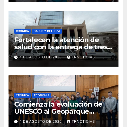
emprendimiento
CRÓNICA
SALUD Y BELLEZA
Fortalecen la atención de
salud con la entrega de tres
nuevas ambulancias para
4 DE AGOSTO DE 2026
TRNOTICIAS
Cauquenes y Sagrada Familia
CRÓNICA
ECONOMÍA
Comienza la evaluación de
UNESCO al Geoparque
Aspirante Pillanmapu en el
4 DE AGOSTO DE 2026
TRNOTICIAS
Maule