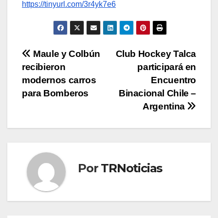
https://tinyurl.com/3r4yk7e6
Navegación
Maule y Colbún
Club Hockey Talca
recibieron
participará en
de
modernos carros
Encuentro
entradas
para Bomberos
Binacional Chile –
Argentina
Por
TRNoticias