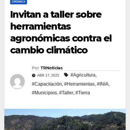
CRÓNICA
Invitan a taller sobre
herramientas
agronómicas contra el
cambio climático
Por
TRNoticias
#Agricultura
,
ABR 17, 2025
#Capacitación
,
#Herramientas
,
#INIA
,
#Municipios
,
#Taller
,
#Tierra