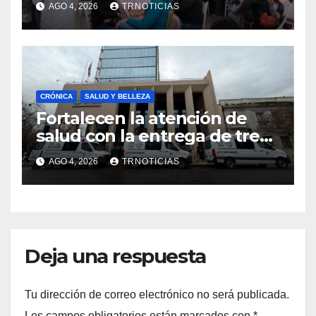
AGO 4, 2026
TRNOTICIAS
impacto en la hotelería y el
emprendimiento
CRÓNICA
SALUD Y BELLEZA
Fortalecen la atención de
salud con la entrega de tres
nuevas ambulancias para
AGO 4, 2026
TRNOTICIAS
Cauquenes y Sagrada Familia
Deja una respuesta
Tu dirección de correo electrónico no será publicada.
Los campos obligatorios están marcados con
*