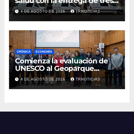
salud con la entrega de tres
nuevas ambulancias para
4 DE AGOSTO DE 2026
TRNOTICIAS
Cauquenes y Sagrada Familia
CRÓNICA
ECONOMÍA
Comienza la evaluación de
UNESCO al Geoparque
Aspirante Pillanmapu en el
4 DE AGOSTO DE 2026
TRNOTICIAS
Maule