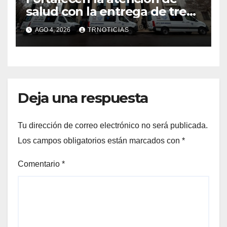
salud con la entrega de tres
nuevas ambulancias para
AGO 4, 2026
TRNOTICIAS
Cauquenes y Sagrada Familia
Deja una respuesta
Tu dirección de correo electrónico no será publicada.
Los campos obligatorios están marcados con
*
Comentario
*