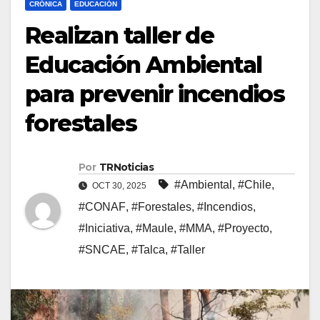
CRÓNICA
EDUCACIÓN
Realizan taller de
Educación Ambiental
para prevenir incendios
forestales
Por
TRNoticias
#Ambiental
,
#Chile
,
OCT 30, 2025
#CONAF
,
#Forestales
,
#Incendios
,
#Iniciativa
,
#Maule
,
#MMA
,
#Proyecto
,
#SNCAE
,
#Talca
,
#Taller