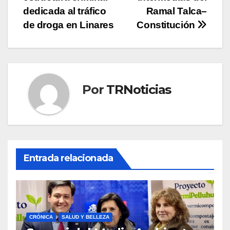
entradas
dedicada al tráfico
Ramal Talca–
de droga en Linares
Constitución
Por
TRNoticias
Entrada relacionada
CRÓNICA
SALUD Y BELLEZA