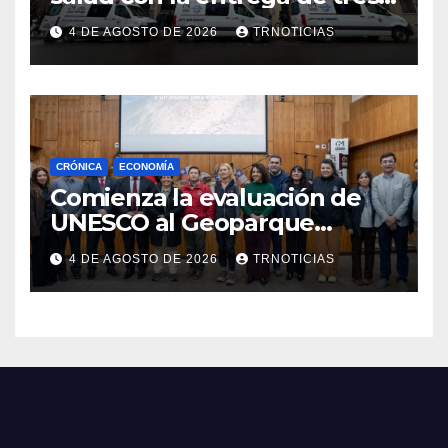
nuevas ambulancias para
4 DE AGOSTO DE 2026
TRNOTICIAS
Cauquenes y Sagrada Familia
CRÓNICA
ECONOMÍA
Comienza la evaluación de
UNESCO al Geoparque
Aspirante Pillanmapu en el
4 DE AGOSTO DE 2026
TRNOTICIAS
Maule