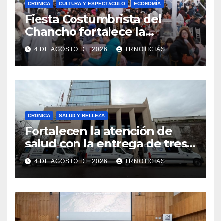
CRÓNICA
CULTURA Y ESPECTÁCULO
ECONOMÍA
Fiesta Costumbrista del
Chancho fortalece la
economía local con positivo
4 DE AGOSTO DE 2026
TRNOTICIAS
impacto en la hotelería y el
emprendimiento
CRÓNICA
SALUD Y BELLEZA
Fortalecen la atención de
salud con la entrega de tres
nuevas ambulancias para
4 DE AGOSTO DE 2026
TRNOTICIAS
Cauquenes y Sagrada Familia