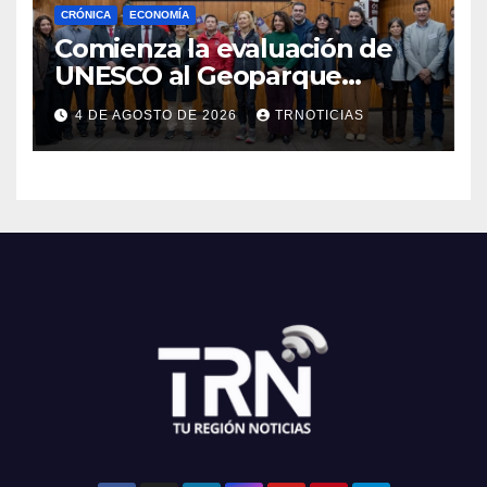
CRÓNICA
ECONOMÍA
Comienza la evaluación de
UNESCO al Geoparque
Aspirante Pillanmapu en el
4 DE AGOSTO DE 2026
TRNOTICIAS
Maule