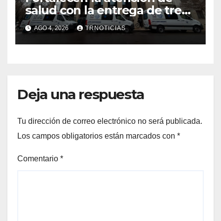
salud con la entrega de tres
nuevas ambulancias para
AGO 4, 2026
TRNOTICIAS
Cauquenes y Sagrada Familia
Deja una respuesta
Tu dirección de correo electrónico no será publicada.
Los campos obligatorios están marcados con
*
Comentario
*