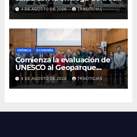
nuevas ambulancias para
4 DE AGOSTO DE 2026
TRNOTICIAS
Cauquenes y Sagrada Familia
CRÓNICA
ECONOMÍA
Comienza la evaluación de
UNESCO al Geoparque
Aspirante Pillanmapu en el
4 DE AGOSTO DE 2026
TRNOTICIAS
Maule