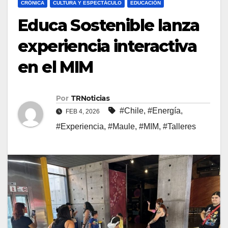
CRÓNICA
CULTURA Y ESPECTÁCULO
EDUCACIÓN
Educa Sostenible lanza
experiencia interactiva
en el MIM
Por
TRNoticias
#Chile
,
#Energía
,
FEB 4, 2026
#Experiencia
,
#Maule
,
#MIM
,
#Talleres