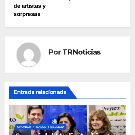
entradas
de artistas y
sorpresas
Por
TRNoticias
Entrada relacionada
CRÓNICA
SALUD Y BELLEZA