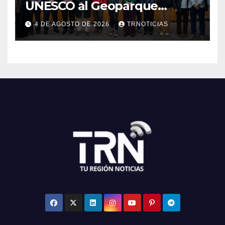
UNESCO al Geoparque
Aspirante Pillanmapu en el
4 DE AGOSTO DE 2026
TRNOTICIAS
Maule