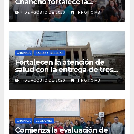
Chancho fortalece la
economía local con positivo
4 DE AGOSTO DE 2026
TRNOTICIAS
impacto en la hotelería y el
emprendimiento
CRÓNICA
SALUD Y BELLEZA
Fortalecen la atención de
salud con la entrega de tres
nuevas ambulancias para
4 DE AGOSTO DE 2026
TRNOTICIAS
Cauquenes y Sagrada Familia
CRÓNICA
ECONOMÍA
Comienza la evaluación de