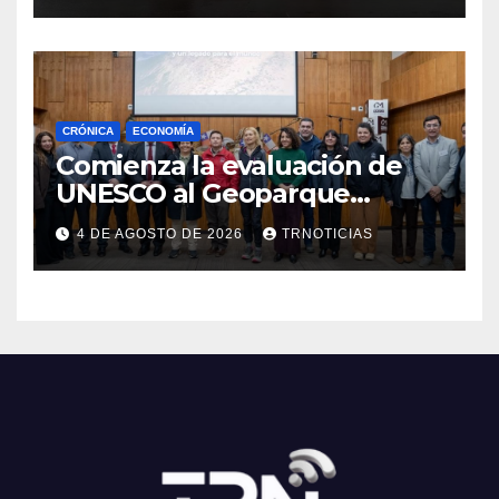
CRÓNICA
ECONOMÍA
Comienza la evaluación de
UNESCO al Geoparque
Aspirante Pillanmapu en el
4 DE AGOSTO DE 2026
TRNOTICIAS
Maule