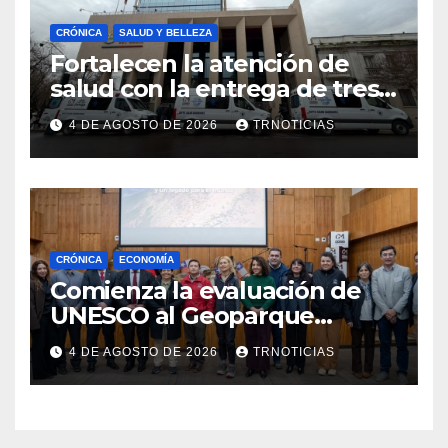
CRÓNICA
SALUD Y BELLEZA
Fortalecen la atención de
salud con la entrega de tres
nuevas ambulancias para
4 DE AGOSTO DE 2026
TRNOTICIAS
Cauquenes y Sagrada Familia
CRÓNICA
ECONOMÍA
Comienza la evaluación de
UNESCO al Geoparque
Aspirante Pillanmapu en el
4 DE AGOSTO DE 2026
TRNOTICIAS
Maule