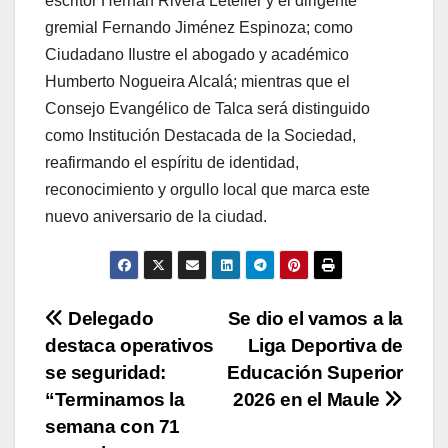
escritor Hernán Rivera Letelier y el dirigente
gremial Fernando Jiménez Espinoza; como
Ciudadano Ilustre el abogado y académico
Humberto Nogueira Alcalá; mientras que el
Consejo Evangélico de Talca será distinguido
como Institución Destacada de la Sociedad,
reafirmando el espíritu de identidad,
reconocimiento y orgullo local que marca este
nuevo aniversario de la ciudad.
Navegación
Delegado
Se dio el vamos a la
destaca operativos
Liga Deportiva de
de
se seguridad:
Educación Superior
entradas
“Terminamos la
2026 en el Maule
semana con 71