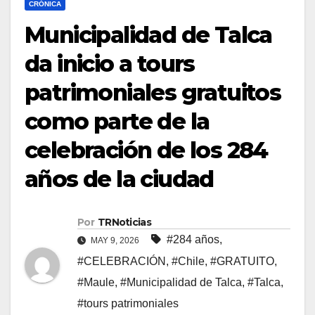
CRÓNICA
Municipalidad de Talca
da inicio a tours
patrimoniales gratuitos
como parte de la
celebración de los 284
años de la ciudad
Por
TRNoticias
#284 años
,
MAY 9, 2026
#CELEBRACIÓN
,
#Chile
,
#GRATUITO
,
#Maule
,
#Municipalidad de Talca
,
#Talca
,
#tours patrimoniales