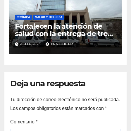
CRÓNICA
SALUD Y BELLEZA
Fortalecen la atención de
salud con la entrega de tres
nuevas ambulancias para
AGO 4, 2026
TRNOTICIAS
Cauquenes y Sagrada Familia
Deja una respuesta
Tu dirección de correo electrónico no será publicada.
Los campos obligatorios están marcados con
*
Comentario
*