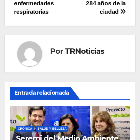
enfermedades
284 años de la
respiratorias
ciudad
Por
TRNoticias
Entrada relacionada
CRÓNICA
SALUD Y BELLEZA
Seremi del Medio Ambiente