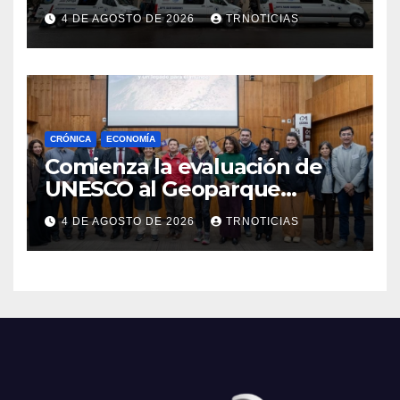
nuevas ambulancias para
4 DE AGOSTO DE 2026
TRNOTICIAS
Cauquenes y Sagrada Familia
CRÓNICA
ECONOMÍA
Comienza la evaluación de
UNESCO al Geoparque
Aspirante Pillanmapu en el
4 DE AGOSTO DE 2026
TRNOTICIAS
Maule