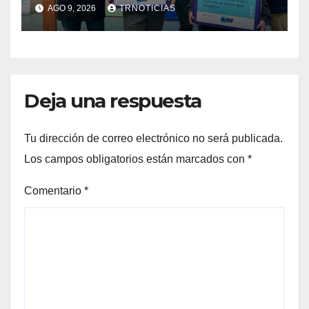
están siendo entregados en
AGO 9, 2026
TRNOTICIAS
la región
Deja una respuesta
Tu dirección de correo electrónico no será publicada.
Los campos obligatorios están marcados con
*
Comentario
*