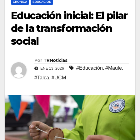
CRÓNICA
EDUCACIÓN
Educación inicial: El pilar
de la transformación
social
Por
TRNoticias
#Educación
,
#Maule
,
ENE 13, 2026
#Talca
,
#UCM