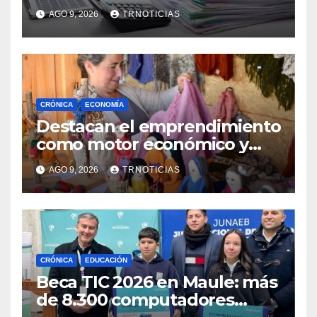
demanda por trabajo
AGO 9, 2026
TRNOTICIAS
CRÓNICA
ECONOMÍA
Destacan el emprendimiento
como motor económico y
anuncia fortalecer apoyos
AGO 9, 2026
TRNOTICIAS
para empleo autónomo
CRÓNICA
EDUCACIÓN
Beca TIC 2026 en Maule: más
de 8.300 computadores