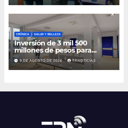
CRÓNICA
SALUD Y BELLEZA
Inversión de 3 mil 500
millones de pesos para
mejorar el Cesfam
9 DE AGOSTO DE 2026
TRNOTICIAS
Astaburuaga