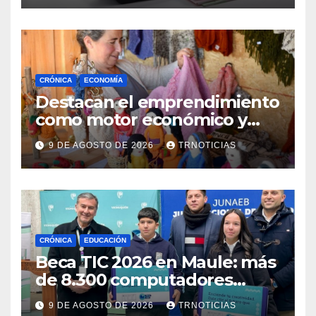
CRÓNICA
ECONOMÍA
Destacan el emprendimiento
como motor económico y
anuncia fortalecer apoyos
9 DE AGOSTO DE 2026
TRNOTICIAS
para empleo autónomo
CRÓNICA
EDUCACIÓN
Beca TIC 2026 en Maule: más
de 8.300 computadores
están siendo entregados en
9 DE AGOSTO DE 2026
TRNOTICIAS
la región