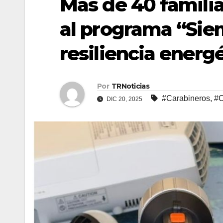
Más de 40 famili
al programa “Siem
resiliencia energ
Por
TRNoticias
#Carabineros
,
#C
DIC 20, 2025