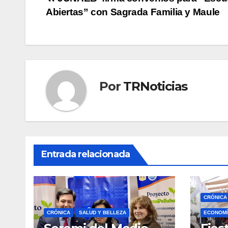
Navegación
Abiertas” con Sagrada Familia y Maule
de
entradas
Por
TRNoticias
Entrada relacionada
CRÓNICA
CRÓNICA
SALUD Y BELLEZA
ECONOMÍ