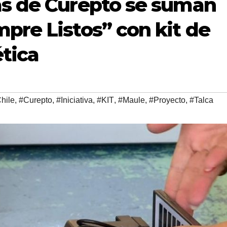
as de Curepto se suman
pre Listos” con kit de
ética
hile
,
#Curepto
,
#Iniciativa
,
#KIT
,
#Maule
,
#Proyecto
,
#Talca