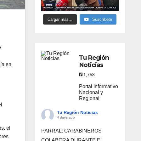
Cargar más...
Suscríbete
e
Tu Región
Noticias
ía en
1,758
Portal Informativo
Nacional y
Regional
l
Tu Región Noticias
4 days ago
s, el
PARRAL: CARABINEROS
ores
COLABORA DURANTE EL