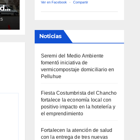
Ver en Facebook
·
Compartir
ud
de
AS
ra
Noticias
Seremi del Medio Ambiente
fomentó iniciativa de
vermicompostaje domiciliario en
Pelluhue
Fiesta Costumbrista del Chancho
fortalece la economía local con
positivo impacto en la hotelería y
el emprendimiento
Fortalecen la atención de salud
con la entrega de tres nuevas