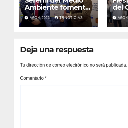
Seremi del Medio
Fies
Ambiente fomentó
del 
iniciativa de
fort
AGO 4, 2026
TRNOTICIAS
AGO 4
vermicompostaje
econ
domiciliario en
posi
Pelluhue
la ho
emp
Deja una respuesta
Tu dirección de correo electrónico no será publicada.
Comentario
*