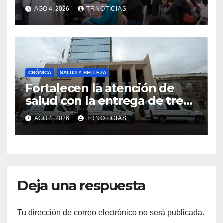
economía local con positivo
AGO 4, 2026
TRNOTICIAS
impacto en la hotelería y el
emprendimiento
CRÓNICA
SALUD Y BELLEZA
Fortalecen la atención de
salud con la entrega de tres
nuevas ambulancias para
AGO 4, 2026
TRNOTICIAS
Cauquenes y Sagrada Familia
Deja una respuesta
Tu dirección de correo electrónico no será publicada.