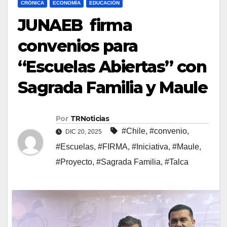
CRÓNICA
ECONOMÍA
EDUCACIÓN
JUNAEB firma
convenios para
“Escuelas Abiertas” con
Sagrada Familia y Maule
Por
TRNoticias
#Chile
,
#convenio
,
DIC 20, 2025
#Escuelas
,
#FIRMA
,
#Iniciativa
,
#Maule
,
#Proyecto
,
#Sagrada Familia
,
#Talca