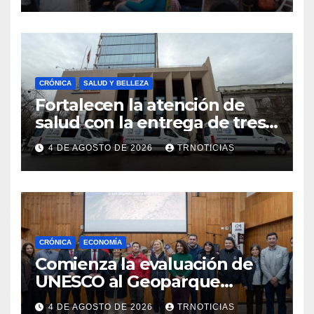
emprendimiento
CRÓNICA
SALUD Y BELLEZA
Fortalecen la atención de
salud con la entrega de tres
nuevas ambulancias para
4 DE AGOSTO DE 2026
TRNOTICIAS
Cauquenes y Sagrada Familia
CRÓNICA
ECONOMÍA
Comienza la evaluación de
UNESCO al Geoparque
Aspirante Pillanmapu en el
4 DE AGOSTO DE 2026
TRNOTICIAS