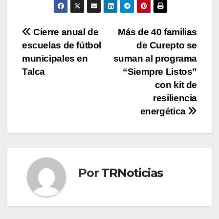
Navegación
Cierre anual de
Más de 40 familias
escuelas de fútbol
de Curepto se
de
municipales en
suman al programa
entradas
Talca
“Siempre Listos”
con kit de
resiliencia
energética
Por
TRNoticias