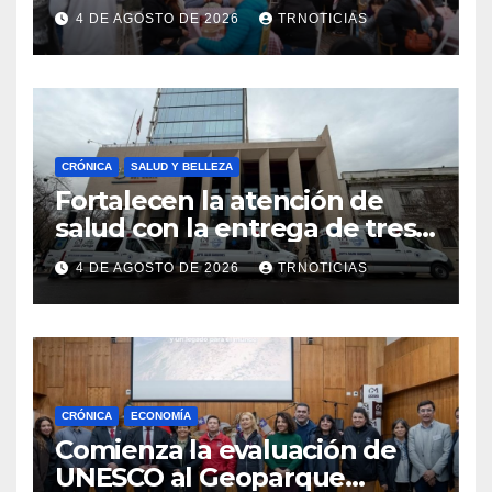
economía local con positivo
4 DE AGOSTO DE 2026
TRNOTICIAS
impacto en la hotelería y el
emprendimiento
CRÓNICA
SALUD Y BELLEZA
Fortalecen la atención de
salud con la entrega de tres
nuevas ambulancias para
4 DE AGOSTO DE 2026
TRNOTICIAS
Cauquenes y Sagrada Familia
CRÓNICA
ECONOMÍA
Comienza la evaluación de
UNESCO al Geoparque