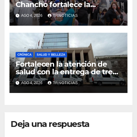
Chancho fortalece la
economía local con positivo
AGO 4, 2026
TRNOTICIAS
impacto en la hotelería y el
emprendimiento
CRÓNICA
SALUD Y BELLEZA
Fortalecen la atención de
salud con la entrega de tres
nuevas ambulancias para
AGO 4, 2026
TRNOTICIAS
Cauquenes y Sagrada Familia
Deja una respuesta