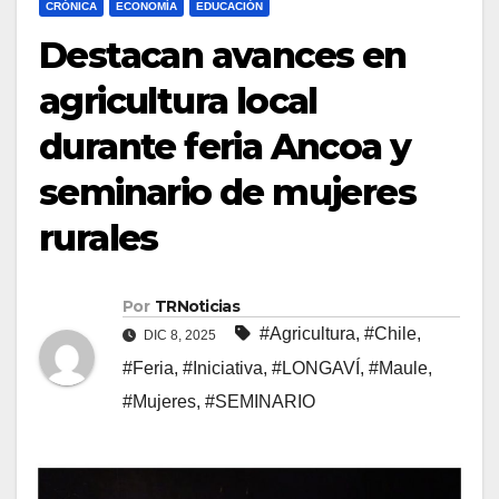
CRÓNICA
ECONOMÍA
EDUCACIÓN
Destacan avances en
agricultura local
durante feria Ancoa y
seminario de mujeres
rurales
Por
TRNoticias
#Agricultura
,
#Chile
,
DIC 8, 2025
#Feria
,
#Iniciativa
,
#LONGAVÍ
,
#Maule
,
#Mujeres
,
#SEMINARIO