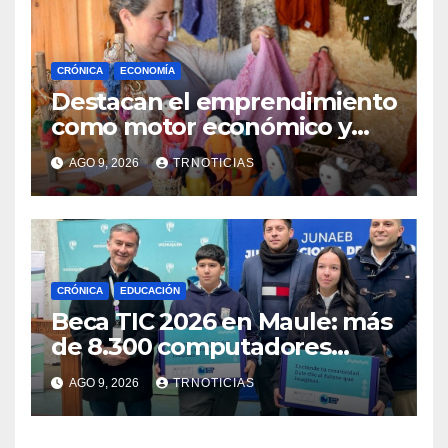
CRÓNICA
ECONOMÍA
Destacan el emprendimiento
como motor económico y
anuncia fortalecer apoyos
AGO 9, 2026
TRNOTICIAS
para empleo autónomo
CRÓNICA
EDUCACIÓN
Beca TIC 2026 en Maule: más
de 8.300 computadores
están siendo entregados en
AGO 9, 2026
TRNOTICIAS
la región