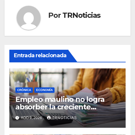
Por
TRNoticias
Entrada relacionada
CRÓNICA
ECONOMÍA
Empleo maulino no logra
absorber la creciente
demanda por trabajo
AGO 9, 2026
TRNOTICIAS