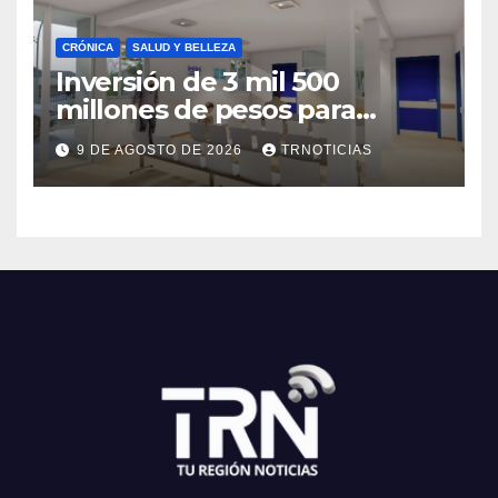
CRÓNICA
SALUD Y BELLEZA
Inversión de 3 mil 500
millones de pesos para
mejorar el Cesfam
9 DE AGOSTO DE 2026
TRNOTICIAS
Astaburuaga