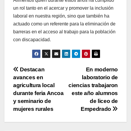
Alimentos quien durante estos años ha cumplido
un rol tanto en el acercar y promover la inclusión
laboral en nuestra región, sino que también ha
actuado como un referente para la eliminación de
barreras en el acceso al trabajo para la población
con discapacidad.
Navegación
Destacan
En moderno
avances en
laboratorio de
de
agricultura local
ciencias trabajaron
entradas
durante feria Ancoa
este año alumnos
y seminario de
de liceo de
mujeres rurales
Empedrado