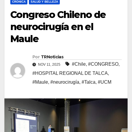
CRÓNICA
SALUD Y BELLEZA
Congreso Chileno de
neurocirugía en el
Maule
Por
TRNoticias
#Chile
,
#CONGRESO
,
NOV 11, 2025
#HOSPITAL REGIONAL DE TALCA
,
#Maule
,
#neurocirugía
,
#Talca
,
#UCM