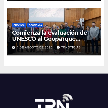
CRÓNICA
ECONOMÍA
Comienza la evaluación de
UNESCO al Geoparque
Aspirante Pillanmapu en el
4 DE AGOSTO DE 2026
TRNOTICIAS
Maule