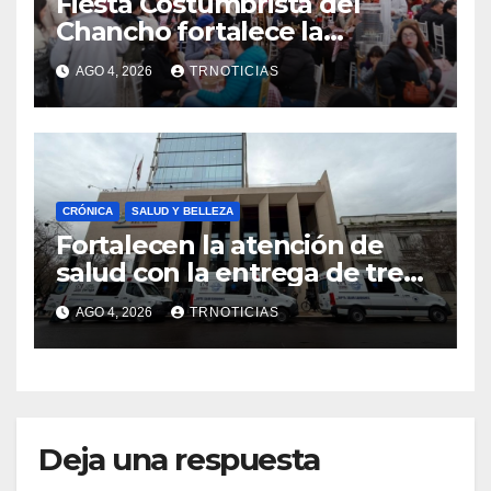
Fiesta Costumbrista del
Chancho fortalece la
economía local con positivo
AGO 4, 2026
TRNOTICIAS
impacto en la hotelería y el
emprendimiento
CRÓNICA
SALUD Y BELLEZA
Fortalecen la atención de
salud con la entrega de tres
nuevas ambulancias para
AGO 4, 2026
TRNOTICIAS
Cauquenes y Sagrada Familia
Deja una respuesta