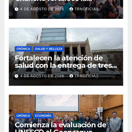
economía local con positivo
4 DE AGOSTO DE 2026
TRNOTICIAS
impacto en la hotelería y el
emprendimiento
CRÓNICA
SALUD Y BELLEZA
Fortalecen la atención de
salud con la entrega de tres
nuevas ambulancias para
4 DE AGOSTO DE 2026
TRNOTICIAS
Cauquenes y Sagrada Familia
CRÓNICA
ECONOMÍA
Comienza la evaluación de