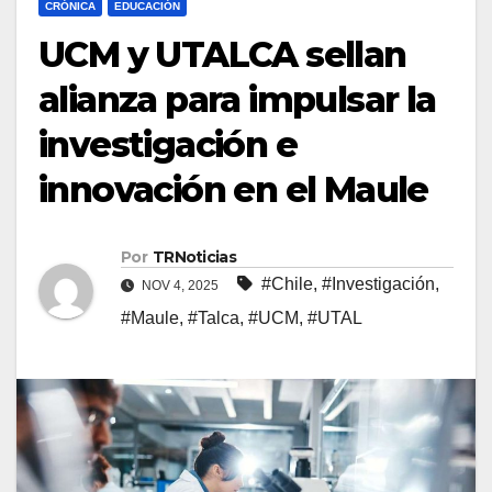
CRÓNICA
EDUCACIÓN
UCM y UTALCA sellan
alianza para impulsar la
investigación e
innovación en el Maule
Por
TRNoticias
#Chile
,
#Investigación
,
NOV 4, 2025
#Maule
,
#Talca
,
#UCM
,
#UTAL