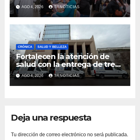
economía local con positivo
AGO 4, 2026
TRNOTICIAS
impacto en la hotelería y el
emprendimiento
CRÓNICA
SALUD Y BELLEZA
Fortalecen la atención de
salud con la entrega de tres
nuevas ambulancias para
AGO 4, 2026
TRNOTICIAS
Cauquenes y Sagrada Familia
Deja una respuesta
Tu dirección de correo electrónico no será publicada.