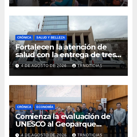
impacto en la hotelería y el
emprendimiento
CRÓNICA
SALUD Y BELLEZA
Fortalecen la atención de
salud con la entrega de tres
nuevas ambulancias para
4 DE AGOSTO DE 2026
TRNOTICIAS
Cauquenes y Sagrada Familia
CRÓNICA
ECONOMÍA
Comienza la evaluación de
UNESCO al Geoparque
Aspirante Pillanmapu en el
4 DE AGOSTO DE 2026
TRNOTICIAS