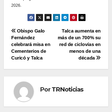
2026.
Navegación
Obispo Galo
Talca aumenta en
Fernández
más de un 700% su
de
celebrará misa en
red de ciclovías en
entradas
Cementerios de
menos de una
Curicó y Talca
década
Por
TRNoticias