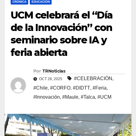
CRÓNICA
EDUCACIÓN
UCM celebrará el “Día
de la Innovación” con
seminario sobre IA y
feria abierta
Por
TRNoticias
#CELEBRACIÓN
,
OCT 28, 2025
#Chile
,
#CORFO
,
#DIDTT
,
#Feria
,
#Innovación
,
#Maule
,
#Talca
,
#UCM