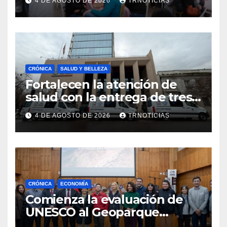
4 DE AGOSTO DE 2026
TRNOTICIAS
impacto en la hotelería y el
emprendimiento
CRÓNICA
SALUD Y BELLEZA
Fortalecen la atención de
salud con la entrega de tres
nuevas ambulancias para
4 DE AGOSTO DE 2026
TRNOTICIAS
Cauquenes y Sagrada Familia
CRÓNICA
ECONOMÍA
Comienza la evaluación de
UNESCO al Geoparque
Aspirante Pillanmapu en el