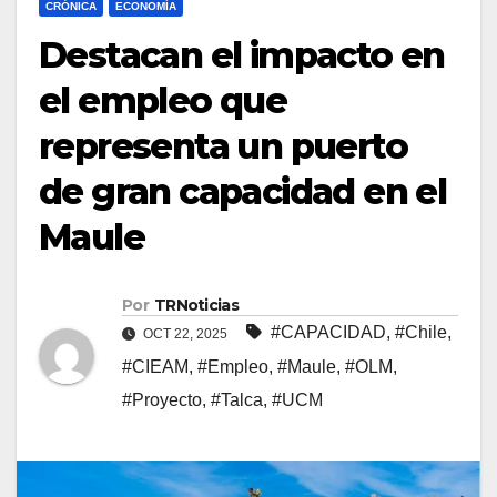
CRÓNICA
ECONOMÍA
Destacan el impacto en
el empleo que
representa un puerto
de gran capacidad en el
Maule
Por
TRNoticias
#CAPACIDAD
,
#Chile
,
OCT 22, 2025
#CIEAM
,
#Empleo
,
#Maule
,
#OLM
,
#Proyecto
,
#Talca
,
#UCM